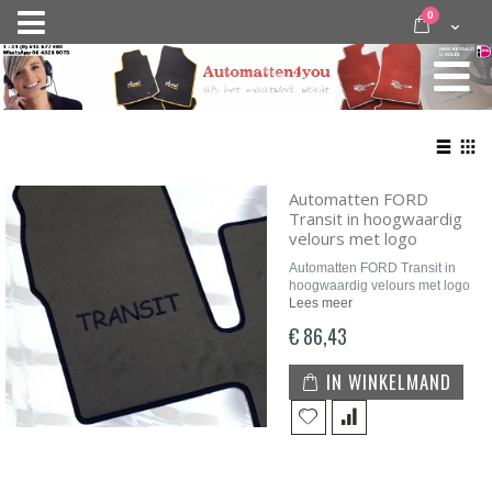
Ga
items
0
Nav
direct
Cart
door
activeren
naar
de
inhoud
Bekij
als
Lijst
Roo
Automatten FORD
Transit in hoogwaardig
velours met logo
Automatten FORD Transit in
hoogwaardig velours met logo
Lees meer
€ 86,43
IN WINKELMAND