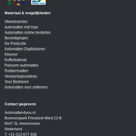
Materiaal & mogelijkheden
Afwerkranden
automatten met logo
Automatten online bestellen
Bevestigingen
De Productie
Automatten Digitaliseren
Kleuren
Kofferbakmat
Pasvorm automatten
Rubbermatten
Verjaardagscadeau
Voor Bedrijven
Automatten voor oldtimers
Contact gegevens
Automatten4you.nl
Businesspark Friesland-West 23-B
8447 SL Heerenveen
Nederland
T: +31-513 677 408