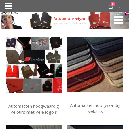
Ga
items
0
Nav
direct
Cart
door
activeren
naar
de
inhoud
Automatten hoogwaardig
Automatten hoogwaardig
velours
velours met vele logo's