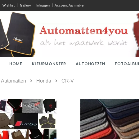
Wishlist
Gallery
Inloggen
Account Aanmaken
HOME
KLEURMONSTER
AUTOHOEZEN
FOTOALBU
ome
Automatten
Honda
CR-V