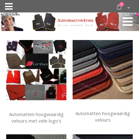
Ga
items
0
Nav
direct
Cart
door
activeren
naar
de
inhoud
Automatten hoogwaardig
Automatten hoogwaardig
velours
velours met vele logo's