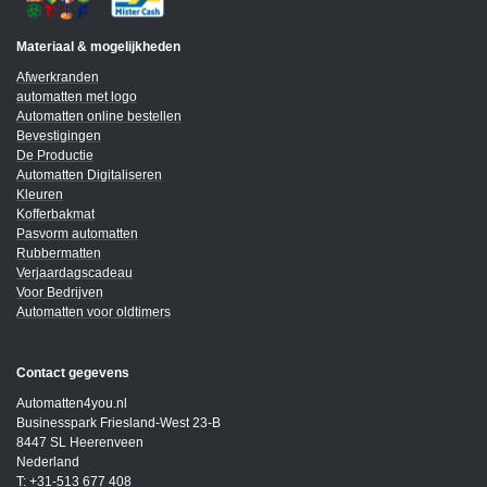
Materiaal & mogelijkheden
Afwerkranden
automatten met logo
Automatten online bestellen
Bevestigingen
De Productie
Automatten Digitaliseren
Kleuren
Kofferbakmat
Pasvorm automatten
Rubbermatten
Verjaardagscadeau
Voor Bedrijven
Automatten voor oldtimers
Contact gegevens
Automatten4you.nl
Businesspark Friesland-West 23-B
8447 SL Heerenveen
Nederland
T: +31-513 677 408