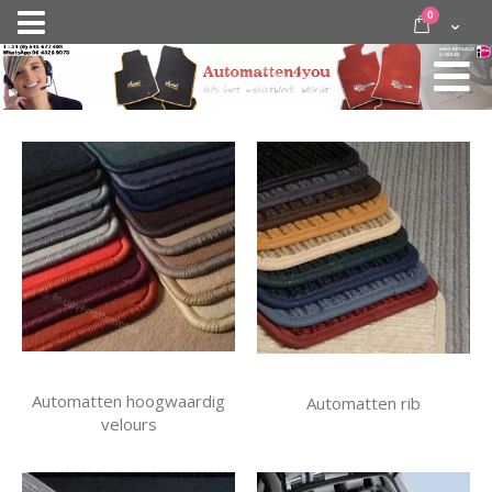
Ga
items
0
Nav
direct
Cart
door
activeren
naar
de
inhoud
Automatten hoogwaardig
Automatten rib
velours