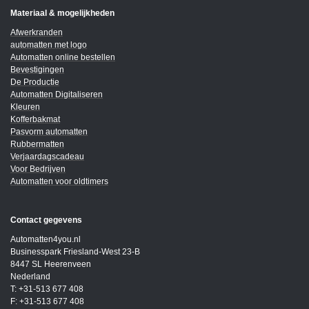
Materiaal & mogelijkheden
Afwerkranden
automatten met logo
Automatten online bestellen
Bevestigingen
De Productie
Automatten Digitaliseren
Kleuren
Kofferbakmat
Pasvorm automatten
Rubbermatten
Verjaardagscadeau
Voor Bedrijven
Automatten voor oldtimers
Contact gegevens
Automatten4you.nl
Businesspark Friesland-West 23-B
8447 SL Heerenveen
Nederland
T: +31-513 677 408
F: +31-513 677 408