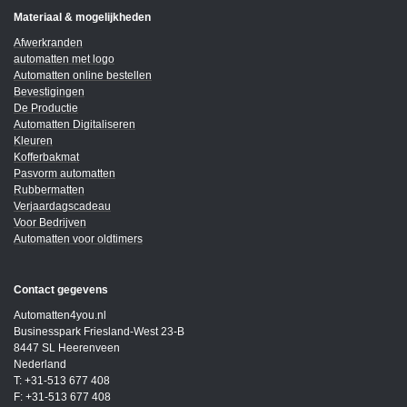
Materiaal & mogelijkheden
Afwerkranden
automatten met logo
Automatten online bestellen
Bevestigingen
De Productie
Automatten Digitaliseren
Kleuren
Kofferbakmat
Pasvorm automatten
Rubbermatten
Verjaardagscadeau
Voor Bedrijven
Automatten voor oldtimers
Contact gegevens
Automatten4you.nl
Businesspark Friesland-West 23-B
8447 SL Heerenveen
Nederland
T: +31-513 677 408
F: +31-513 677 408