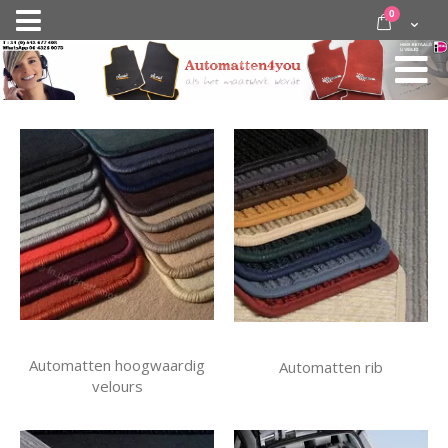
Ga
items
0
Nav
direct
Cart
door
activeren
naar
de
inhoud
Automatten hoogwaardig
Automatten rib
velours