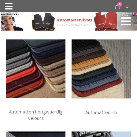
Ga
items
0
Nav
direct
Cart
door
activeren
naar
de
inhoud
Automatten hoogwaardig
Automatten rib
velours