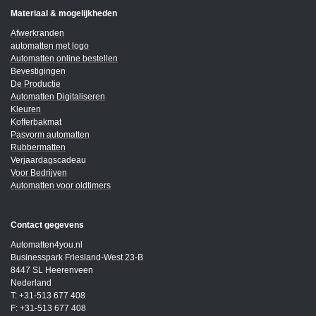
Materiaal & mogelijkheden
Afwerkranden
automatten met logo
Automatten online bestellen
Bevestigingen
De Productie
Automatten Digitaliseren
Kleuren
Kofferbakmat
Pasvorm automatten
Rubbermatten
Verjaardagscadeau
Voor Bedrijven
Automatten voor oldtimers
Contact gegevens
Automatten4you.nl
Businesspark Friesland-West 23-B
8447 SL Heerenveen
Nederland
T: +31-513 677 408
F: +31-513 677 408