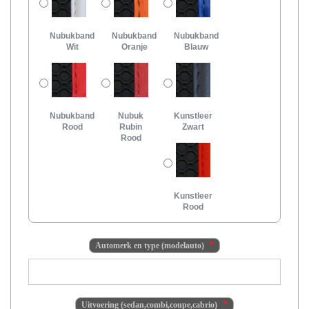
Nubukband
Nubukband
Nubukband
Wit
Oranje
Blauw
Nubukband
Nubuk
Kunstleer
Rood
Rubin
Zwart
Rood
Kunstleer
Rood
Automerk en type (modelauto)
Uitvoering (sedan,combi,coupe,cabrio)