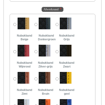
Afwerkrand
Nubukband
Nubukband
Nubukband
Beige
Donkergroen
Grijs
Nubukband
Nubukband
Nubukband
Wijnrood
Zilver-grijs
Zwart
Nubukband
Nubukband
Nubukband
Zimt
Bruin
geel