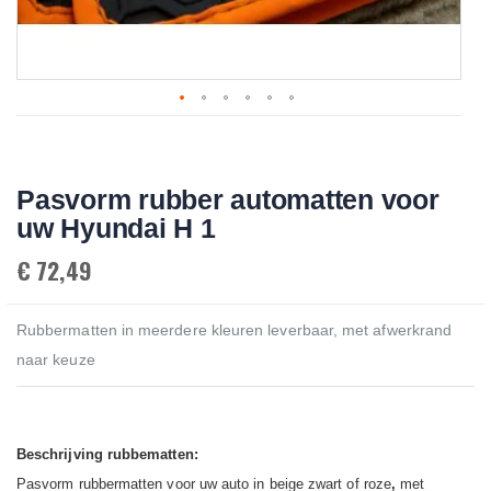
Skip
to
the
beginning
Pasvorm rubber automatten voor
of
the
uw Hyundai H 1
images
gallery
€ 72,49
Rubbermatten in meerdere kleuren leverbaar, met afwerkrand
naar keuze
Beschrijving rubbematten:
Pasvorm rubbermatten voor uw auto in beige zwart of roze
,
met