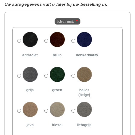
Uw autogegevens vult u later bij uw bestelling in.
Kleur mat:
antraciet
bruin
donkerblauw
grijs
groen
helios
(beige)
java
kiesel
lichtgrijs