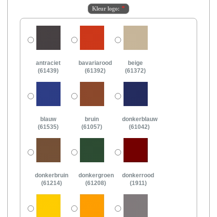
Kleur logo:
antraciet
bavariarood
beige
(61439)
(61392)
(61372)
blauw
bruin
donkerblauw
(61535)
(61057)
(61042)
donkerbruin
donkergroen
donkerrood
(61214)
(61208)
(1911)