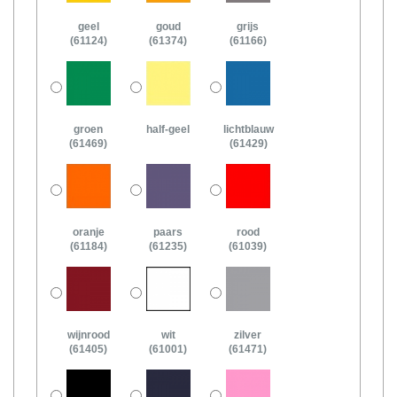
geel
goud
grijs
(61124)
(61374)
(61166)
groen
half-geel
lichtblauw
(61469)
(61429)
oranje
paars
rood
(61184)
(61235)
(61039)
wijnrood
wit
zilver
(61405)
(61001)
(61471)