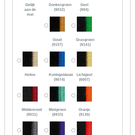
Gelijk
Donkergroen
Geel
aan de
(9032)
(904)
mat
Goud
Grasgroen
(9157)
(9141)
Helios
Koningsblauw
Lichtgeel
(9074)
(6007)
Middenrood
Mintgroen
Oranje
(9031)
(8933)
(9130)