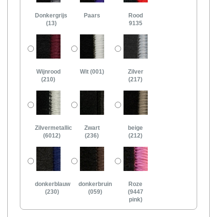
Donkergrijs
Paars
Rood
(13)
9135
Wijnrood
Wit (001)
Zilver
(210)
(217)
Zilvermetallic
Zwart
beige
(6012)
(236)
(212)
donkerblauw
donkerbruin
Roze
(230)
(059)
(9447
pink)