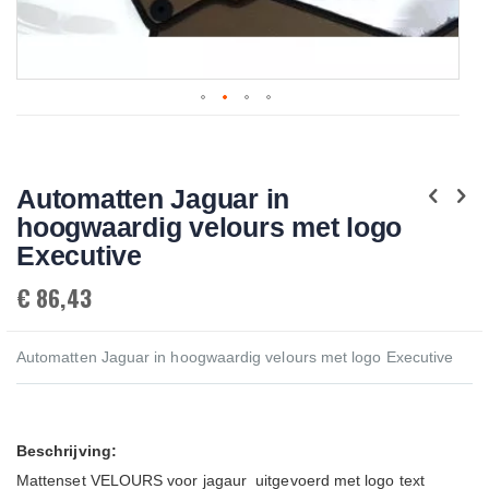
Skip
to
the
beginning
Automatten Jaguar in
of
the
hoogwaardig velours met logo
images
gallery
Executive
€ 86,43
Automatten Jaguar in hoogwaardig velours met logo Executive
Beschrijving:
Mattenset VELOURS voor jagaur uitgevoerd met logo text