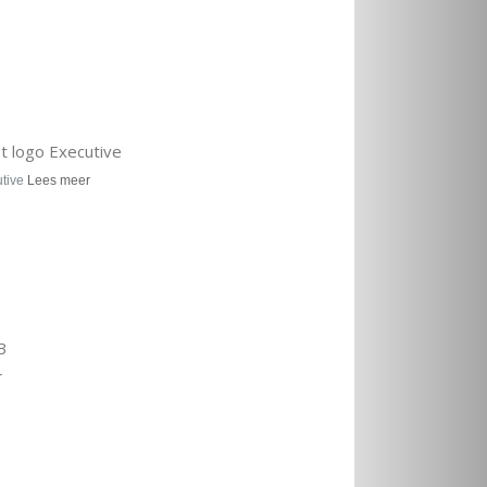
t logo Executive
utive
Lees meer
3
r