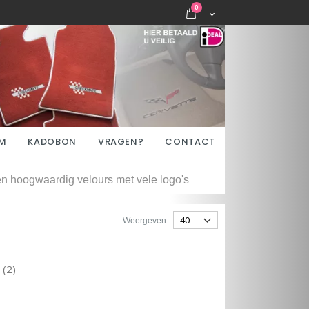
items
0
Cart
M
KADOBON
VRAGEN?
CONTACT
n hoogwaardig velours met vele logo's
Weergeven
 (2)