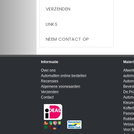
VERZENDEN
LINKS
NEEM CONTACT OP
Informatie
Mater
Over ons
Afwer
Automatten online bestellen
automa
Recensies
Automa
Algemene voorwaarden
Bevest
Verzenden
De Pro
Contact
Automa
Kleur
Koffer
Pasvo
Rubbe
Verja
Voor B