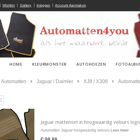
Wishlist
Gallery
Inloggen
Account Aanmaken
HOME
KLEURMONSTER
AUTOHOEZEN
FOTOALBU
ome
Automatten
Jaguar / Daimler
XJ8 / X308
Automatte
kijken
Rooster
Jaguar mattenset in hoogwaardig velours logo
Automatten Jaguar hoogwaardig velours
Lees meer
€ 98,99