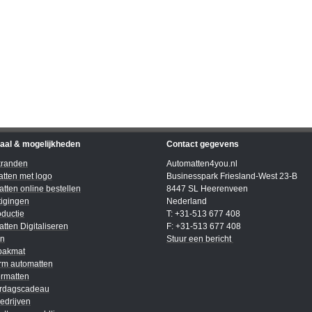
iaal & mogelijkheden
Contact gegevens
kranden
Automatten4you.nl
tten met logo
Businesspark Friesland-West 23-B
tten online bestellen
8447 SL Heerenveen
igingen
Nederland
ductie
T: +31-513 677 408
tten Digitaliseren
F: +31-513 677 408
en
Stuur een bericht
bakmat
rm automatten
rmatten
ardagscadeau
edrijven