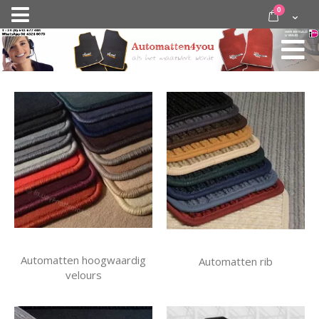
Ga
items
0
Nav
direct
Cart
door
activeren
naar
de
inhoud
Automatten hoogwaardig
Automatten rib
velours