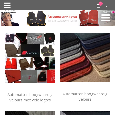
Ga
items
0
Nav
direct
Cart
door
activeren
naar
de
inhoud
Automatten hoogwaardig
Automatten hoogwaardig
velours
velours met vele logo's