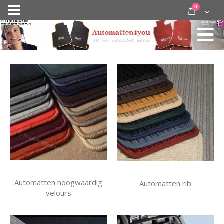
Ga
items
0
Nav
direct
Cart
door
activeren
naar
de
inhoud
Automatten hoogwaardig
Automatten rib
velours