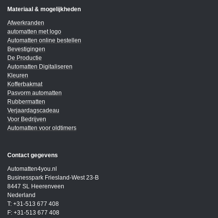
Materiaal & mogelijkheden
Afwerkranden
automatten met logo
Automatten online bestellen
Bevestigingen
De Productie
Automatten Digitaliseren
Kleuren
Kofferbakmat
Pasvorm automatten
Rubbermatten
Verjaardagscadeau
Voor Bedrijven
Automatten voor oldtimers
Contact gegevens
Automatten4you.nl
Businesspark Friesland-West 23-B
8447 SL Heerenveen
Nederland
T: +31-513 677 408
F: +31-513 677 408