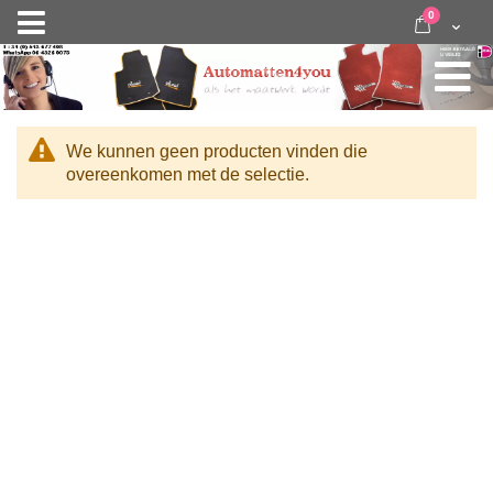
Ga
items
0
Nav
direct
Cart
door
activeren
naar
de
inhoud
We kunnen geen producten vinden die
overeenkomen met de selectie.