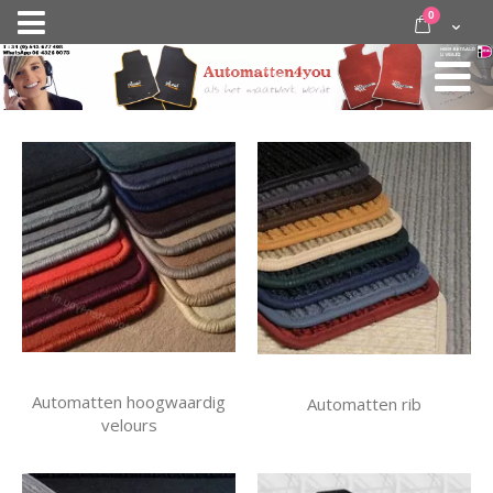
Ga
items
0
Nav
direct
Cart
door
activeren
naar
de
inhoud
Automatten hoogwaardig
Automatten rib
velours