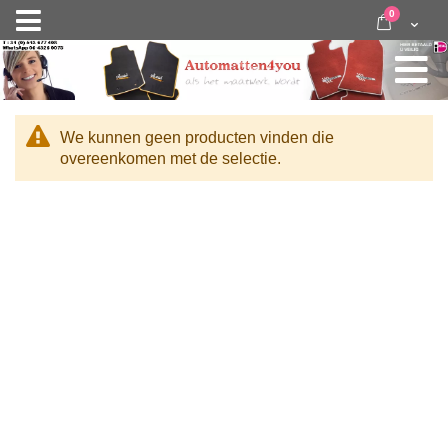
Ga
items
0
Nav
direct
Cart
door
activeren
naar
de
inhoud
We kunnen geen producten vinden die
overeenkomen met de selectie.