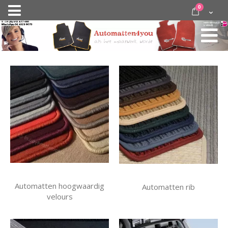
Ga
items
0
Nav
direct
Cart
door
activeren
naar
de
inhoud
Automatten hoogwaardig
Automatten rib
velours