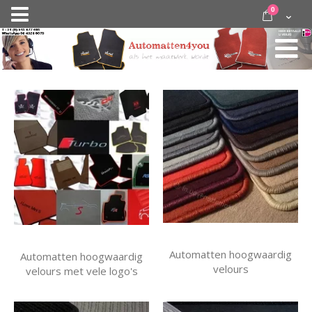
Ga
items
0
Nav
direct
Cart
door
activeren
naar
de
inhoud
Automatten hoogwaardig
Automatten hoogwaardig
velours
velours met vele logo's