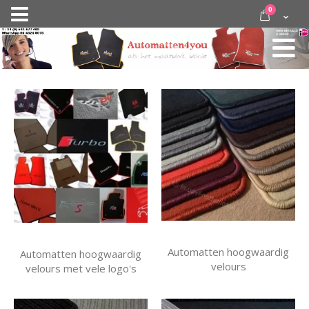
Ga
items
0
Nav
direct
Cart
door
activeren
naar
de
inhoud
Automatten hoogwaardig
Automatten hoogwaardig
velours
velours met vele logo's