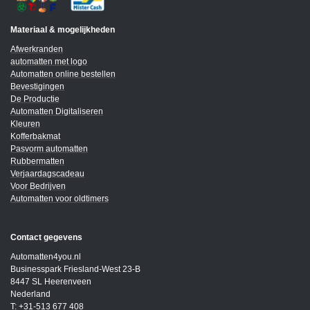
Materiaal & mogelijkheden
Afwerkranden
automatten met logo
Automatten online bestellen
Bevestigingen
De Productie
Automatten Digitaliseren
Kleuren
Kofferbakmat
Pasvorm automatten
Rubbermatten
Verjaardagscadeau
Voor Bedrijven
Automatten voor oldtimers
Contact gegevens
Automatten4you.nl
Businesspark Friesland-West 23-B
8447 SL Heerenveen
Nederland
T: +31-513 677 408