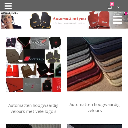
Ga
items
0
Nav
direct
Cart
door
activeren
naar
de
inhoud
Automatten hoogwaardig
Automatten hoogwaardig
velours
velours met vele logo's