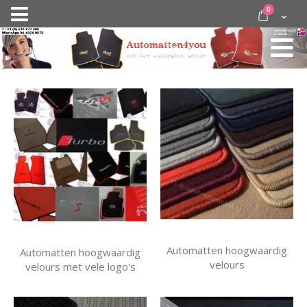
Ga
items
0
Nav
direct
Cart
door
activeren
naar
de
inhoud
Automatten hoogwaardig
Automatten hoogwaardig
velours
velours met vele logo's