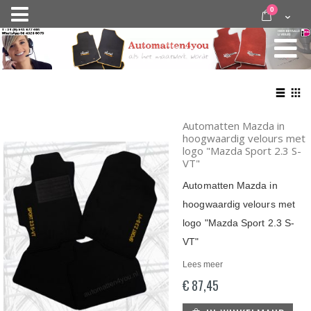
Ga
items
0
Nav
direct
Cart
door
activeren
naar
de
inhoud
Bekij
als
Lijst
Roo
Automatten Mazda in
hoogwaardig velours met
logo "Mazda Sport 2.3 S-
VT"
Automatten Mazda in
hoogwaardig velours met
logo "Mazda Sport 2.3 S-
VT"
Lees meer
€ 87,45