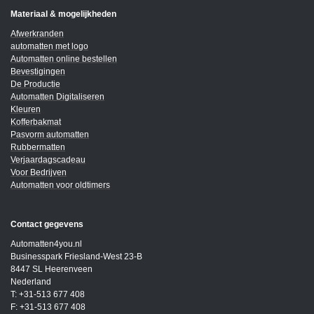
Materiaal & mogelijkheden
Afwerkranden
automatten met logo
Automatten online bestellen
Bevestigingen
De Productie
Automatten Digitaliseren
Kleuren
Kofferbakmat
Pasvorm automatten
Rubbermatten
Verjaardagscadeau
Voor Bedrijven
Automatten voor oldtimers
Contact gegevens
Automatten4you.nl
Businesspark Friesland-West 23-B
8447 SL Heerenveen
Nederland
T: +31-513 677 408
F: +31-513 677 408