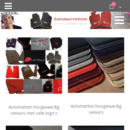
Ga
items
0
Nav
direct
Cart
door
activeren
naar
de
inhoud
Automatten hoogwaardig
Automatten hoogwaardig
velours
velours met vele logo's