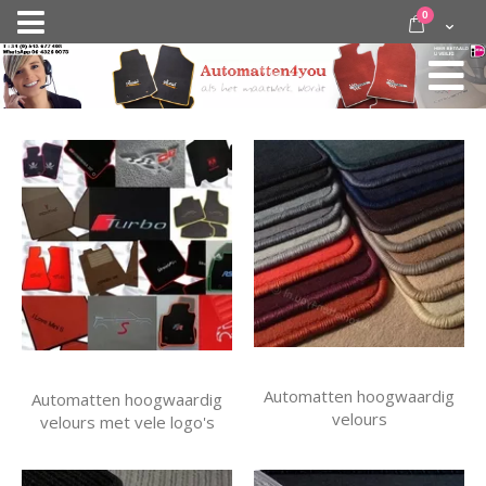
Ga
items
0
Nav
direct
Cart
door
activeren
naar
de
inhoud
Automatten hoogwaardig
Automatten hoogwaardig
velours
velours met vele logo's