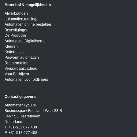
Materiaal & mogelijkheden
Afwerkranden
automatten met logo
Automatten online bestellen
Bevestigingen
De Productie
Automatten Digitaliseren
Kleuren
Kofferbakmat
Pasvorm automatten
Rubbermatten
Verjaardagscadeau
Voor Bedrijven
Automatten voor oldtimers
Contact gegevens
Automatten4you.nl
Businesspark Friesland-West 23-B
8447 SL Heerenveen
Nederland
T: +31-513 677 408
F: +31-513 677 408