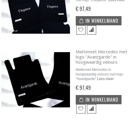
met logo "Elegance"
Lees meer
€ 97,49
IN WINKELMAND
Mattenset Mercedes met
logo "Avantgarde" in
hoogwaardig velours
Mattenset Mercedes in
hoogwaardig velours met logo
"Avantgarde"
Lees meer
€ 97,49
IN WINKELMAND