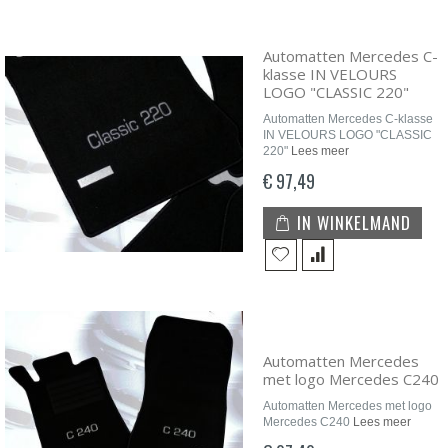
Automatten Mercedes C-
klasse IN VELOURS
LOGO "CLASSIC 220"
Automatten Mercedes C-klasse
IN VELOURS LOGO "CLASSIC
220"
Lees meer
€ 97,49
IN WINKELMAND
Automatten Mercedes
met logo Mercedes C240
Automatten Mercedes met logo
Mercedes C240
Lees meer