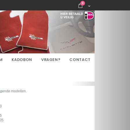
items
0
Cart
M
KADOBON
VRAGEN?
CONTACT
lgende modellen.
3
5
05