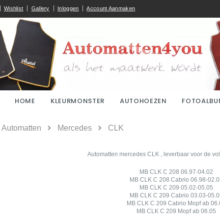
Wishlist
Gallery
Inloggen
Account Aanmaken
HOME
KLEURMONSTER
AUTOHOEZEN
FOTOALBU
ome
Automatten
Mercedes
CLK
Automatten mercedes CLK , leverbaar voor de vo
MB CLK C 208 06.97-04.02
MB CLK C 208 Cabrio 06.98-02.0
MB CLK C 209 05.02-05.05
MB CLK C 209 Cabrio 03.03-05.0
MB CLK C 209 Cabrio Mopf ab 06.
MB CLK C 209 Mopf ab 06.05