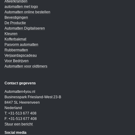
Afwerkranden
automatten met logo
Automatten online bestellen
Bevestigingen
De Productie
Automatten Digitaliseren
Kleuren
Kofferbakmat
Pasvorm automatten
Rubbermatten
Verjaardagscadeau
Voor Bedrijven
Automatten voor oldtimers
Contact gegevens
Automatten4you.nl
Businesspark Friesland-West 23-B
8447 SL Heerenveen
Nederland
T: +31-513 677 408
F: +31-513 677 408
Stuur een bericht
Social media