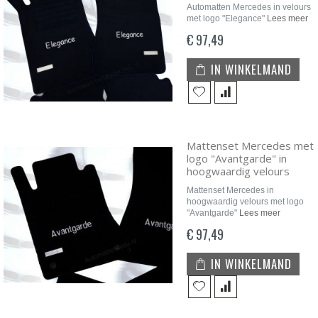
Automatten Mercedes in velours
met logo "Elegance"
Lees meer
€ 97,49
IN WINKELMAND
Mattenset Mercedes met
logo "Avantgarde" in
hoogwaardig velours
Mattenset Mercedes in
hoogwaardig velours met logo
"Avantgarde"
Lees meer
€ 97,49
IN WINKELMAND