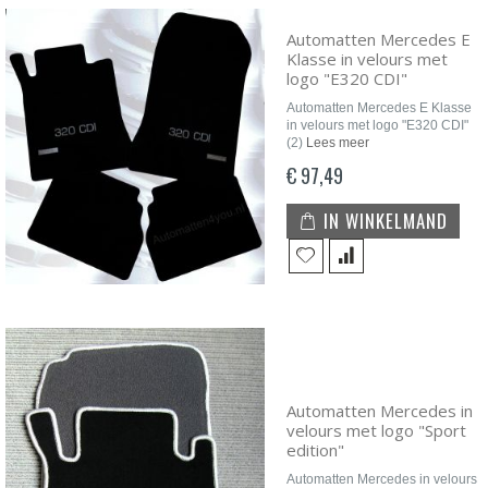
Automatten Mercedes E
Klasse in velours met
logo "E320 CDI"
Automatten Mercedes E Klasse
in velours met logo "E320 CDI"
(2)
Lees meer
€ 97,49
IN WINKELMAND
Automatten Mercedes in
velours met logo "Sport
edition"
Automatten Mercedes in velours