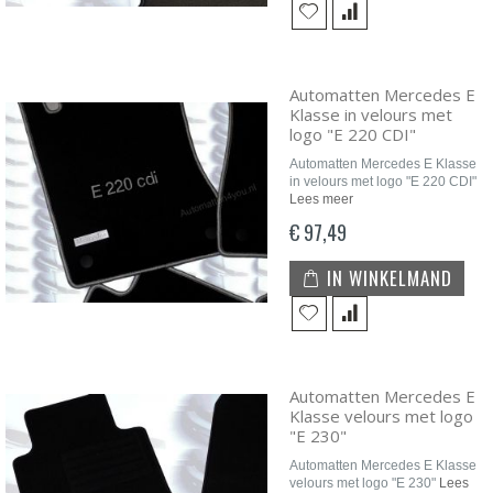
Automatten Mercedes E
Klasse in velours met
logo "E 220 CDI"
Automatten Mercedes E Klasse
in velours met logo "E 220 CDI"
Lees meer
€ 97,49
IN WINKELMAND
Automatten Mercedes E
Klasse velours met logo
"E 230"
Automatten Mercedes E Klasse
velours met logo "E 230"
Lees