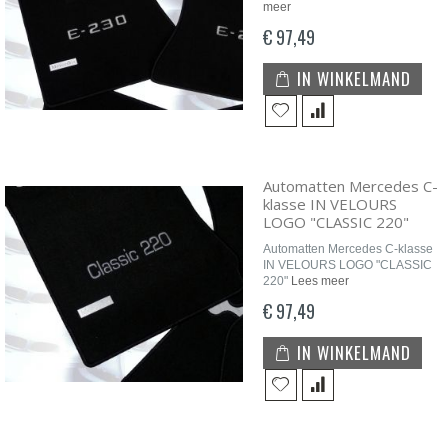
meer
€ 97,49
IN WINKELMAND
Automatten Mercedes C-
klasse IN VELOURS
LOGO "CLASSIC 220"
Automatten Mercedes C-klasse
IN VELOURS LOGO "CLASSIC
220"
Lees meer
€ 97,49
IN WINKELMAND