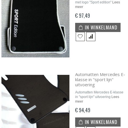
met logo "Sport edition"
Lees
meer
€ 97,49
IN WINKELMAND
Automatten Mercedes E-
klasse in "sport lijn"
uitvoering
Automatten Mercedes E-klasse
in "sport lijn" uitvoering
Lees
meer
€ 94,49
IN WINKELMAND