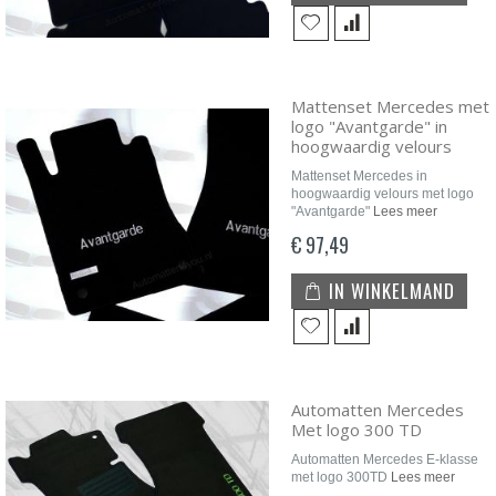
Mattenset Mercedes met
logo "Avantgarde" in
hoogwaardig velours
Mattenset Mercedes in
hoogwaardig velours met logo
"Avantgarde"
Lees meer
€ 97,49
IN WINKELMAND
Automatten Mercedes
Met logo 300 TD
Automatten Mercedes E-klasse
met logo 300TD
Lees meer