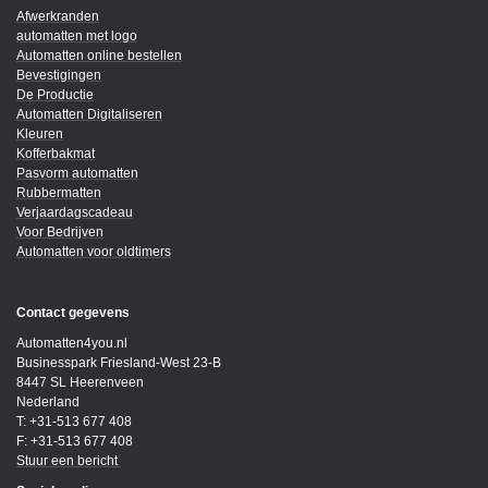
Afwerkranden
automatten met logo
Automatten online bestellen
Bevestigingen
De Productie
Automatten Digitaliseren
Kleuren
Kofferbakmat
Pasvorm automatten
Rubbermatten
Verjaardagscadeau
Voor Bedrijven
Automatten voor oldtimers
Contact gegevens
Automatten4you.nl
Businesspark Friesland-West 23-B
8447 SL Heerenveen
Nederland
T: +31-513 677 408
F: +31-513 677 408
Stuur een bericht