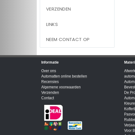
VERZENDEN
LINKS
NEEM CONTACT OP
Informatie
Mater
Over ons
Afwer
Automatten online bestellen
automa
Recensies
Automa
Algemene voorwaarden
Bevest
Verzenden
De Pro
Contact
Automa
Kleur
Koffer
Pasvo
Rubbe
Verja
Voor B