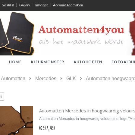
Wishlist
Gallery
Inloggen
Account Aanmaken
HOME
KLEURMONSTER
AUTOHOEZEN
FOTOALBU
ome
Automatten
Mercedes
GLK
Automatten hoogwaardi
kijken
Rooster
Automatten Mercedes in hoogwaardig velour
Automatten Mercedes in hoogwardig velours met logo "M
€ 97,49