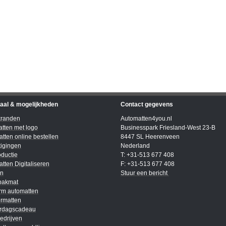
iaal & mogelijkheden
Contact gegevens
kranden
Automatten4you.nl
tten met logo
Businesspark Friesland-West 23-B
tten online bestellen
8447 SL Heerenveen
igingen
Nederland
ductie
T: +31-513 677 408
tten Digitaliseren
F: +31-513 677 408
en
Stuur een bericht
bakmat
rm automatten
rmatten
ardagscadeau
edrijven