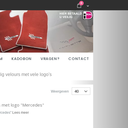
items
0
Cart
M
KADOBON
VRAGEN?
CONTACT
g velours met vele logo's
Weergeven
s met logo "Mercedes"
ercedes"
Lees meer