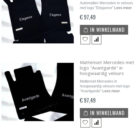
Automatten Mercedes in velours
met logo "Elegance"
Lees meer
€ 97,49
IN WINKELMAND
Mattenset Mercedes met
logo "Avantgarde" in
hoogwaardig velours
Mattenset Mercedes in
hoogwaardig velours met logo
"Avantgarde"
Lees meer
€ 97,49
IN WINKELMAND