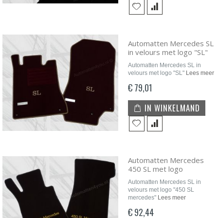
Automatten Mercedes SL
in velours met logo "SL"
Automatten Mercedes SL in
velours met logo "SL"
Lees meer
€ 79,01
IN WINKELMAND
Automatten Mercedes
450 SL met logo
Automatten Mercedes SL in
velours met logo "450 SL
mercedes"
Lees meer
€ 92,44