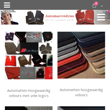
Ga
items
0
Nav
direct
Cart
door
activeren
naar
de
inhoud
Automatten hoogwaardig
Automatten hoogwaardig
velours
velours met vele logo's