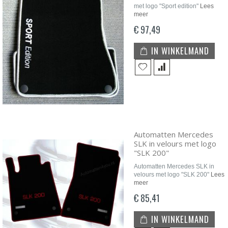
met logo "Sport edition"
Lees
meer
€ 97,49
IN WINKELMAND
Automatten Mercedes
SLK in velours met logo
"SLK 200"
Automatten Mercedes SLK in
velours met logo "SLK 200"
Lees
meer
€ 85,41
IN WINKELMAND