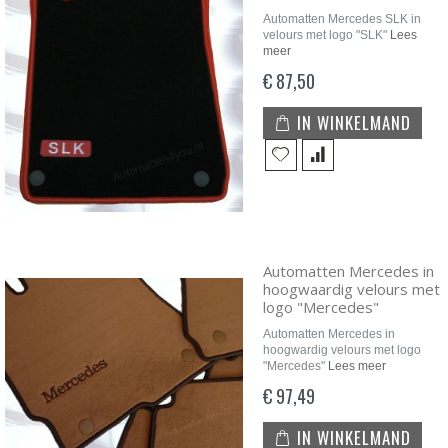
Automatten Mercedes SLK in
velours met logo "SLK"
Lees
meer
€ 87,50
IN WINKELMAND
Automatten Mercedes in
hoogwaardig velours met
logo "Mercedes"
Automatten Mercedes in
hoogwardig velours met logo
"Mercedes"
Lees meer
€ 97,49
IN WINKELMAND