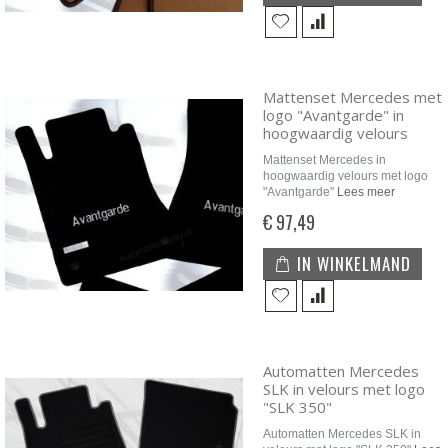
Mattenset Mercedes met
logo "Avantgarde" in
hoogwaardig velours
Mattenset Mercedes in
hoogwaardig velours met logo
"Avantgarde"
Lees meer
€ 97,49
IN WINKELMAND
Automatten Mercedes
SLK in velours met logo
"SLK 350"
Automatten Mercedes SLK in