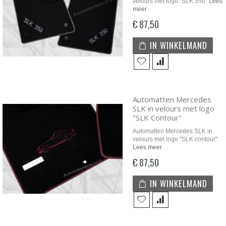
velours met logo "SLK 350"
Lees
meer
€ 87,50
IN WINKELMAND
Automatten Mercedes
SLK in velours met logo
"SLK Contour"
Automatten Mercedes SLK in
velours met logo "SLK contour"
Lees meer
€ 87,50
IN WINKELMAND