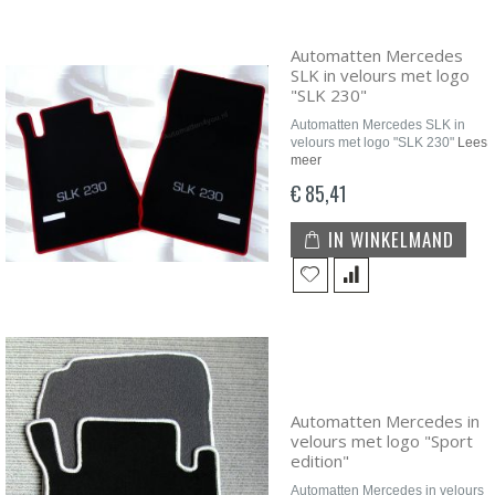
Automatten Mercedes
SLK in velours met logo
"SLK 230"
Automatten Mercedes SLK in
velours met logo "SLK 230"
Lees
meer
€ 85,41
IN WINKELMAND
Automatten Mercedes in
velours met logo "Sport
edition"
Automatten Mercedes in velours