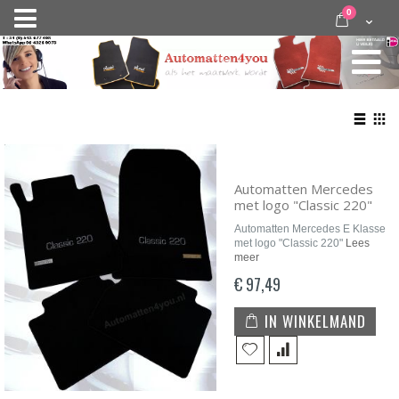
Ga
items
0
Nav
direct
Cart
door
activeren
naar
de
inhoud
Bekij
als
Lijst
Roo
Automatten Mercedes
met logo "Classic 220"
Automatten Mercedes E Klasse
met logo "Classic 220"
Lees
meer
€ 97,49
IN WINKELMAND