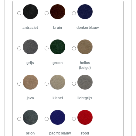
antraciet
bruin
donkerblauw
grijs
groen
helios
(beige)
java
kiesel
lichtgrijs
orion
pacificblauw
rood