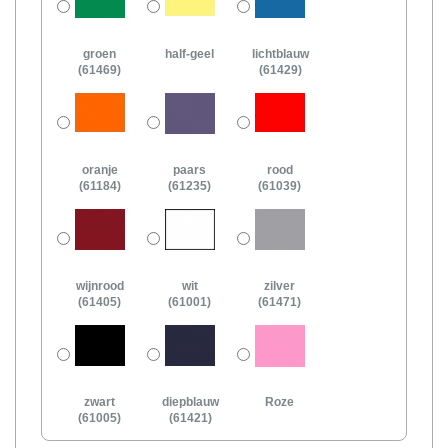
groen
half-geel
lichtblauw
(61469)
(61429)
oranje
paars
rood
(61184)
(61235)
(61039)
wijnrood
wit
zilver
(61405)
(61001)
(61471)
zwart
diepblauw
Roze
(61005)
(61421)