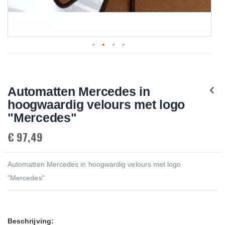
Skip
to
the
beginning
Automatten Mercedes in
of
the
hoogwaardig velours met logo
images
gallery
"Mercedes"
€ 97,49
Automatten Mercedes in hoogwardig velours met logo
"Mercedes"
Beschrijving: