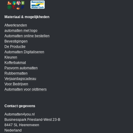
Materiaal & mogelijkheden
Afwerkranden
automatten met logo
Automatten online bestellen
Bevestigingen
De Productie
Automatten Digitaliseren
Kleuren
Kofferbakmat
Pasvorm automatten
Rubbermatten
Verjaardagscadeau
Voor Bedrijven
Automatten voor oldtimers
Contact gegevens
Automatten4you.nl
Businesspark Friesland-West 23-B
8447 SL Heerenveen
Nederland