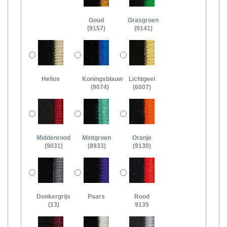
Goud
Grasgroen
(9157)
(9141)
Helios
Koningsblauw
Lichtgeel
(9074)
(6007)
Middenrood
Mintgroen
Oranje
(9031)
(8933)
(9130)
Donkergrijs
Paars
Rood
(13)
9135