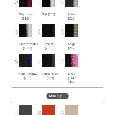
Wijnrood
Wit (001)
Zilver
(210)
(217)
Zilvermetallic
Zwart
beige
(6012)
(236)
(212)
donkerblauw
donkerbruin
Roze
(230)
(059)
(9447
pink)
Kleur logo: