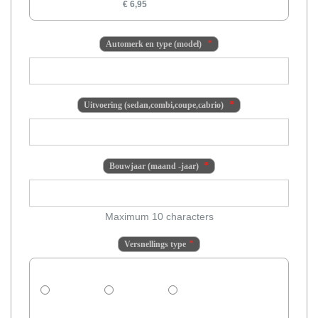
€ 6,95
Automerk en type (model)
Uitvoering (sedan,combi,coupe,cabrio)
Bouwjaar (maand -jaar)
Maximum 10 characters
Versnellings type