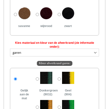
savanne
wijnrood
zwart
Kies materiaal en kleur van de afwerkrand (zie informatie
onder):
Kleur afwerkrand garen:
Gelijk
Donkergroen
Geel
aan de
(9032)
(904)
mat