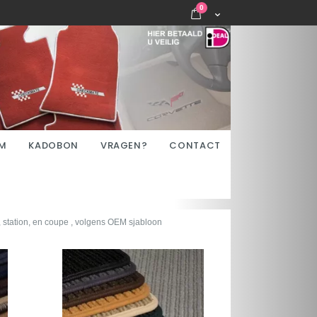
items
0
Cart
M
KADOBON
VRAGEN?
CONTACT
 station, en coupe , volgens OEM sjabloon