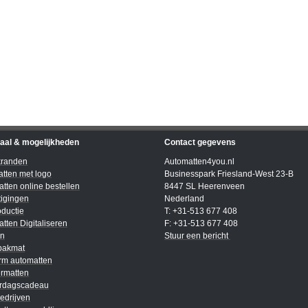
iaal & mogelijkheden
Contact gegevens
kranden
Automatten4you.nl
tten met logo
Businesspark Friesland-West 23-B
tten online bestellen
8447 SL Heerenveen
igingen
Nederland
ductie
T: +31-513 677 408
tten Digitaliseren
F: +31-513 677 408
en
Stuur een bericht
bakmat
rm automatten
rmatten
ardagscadeau
edrijven