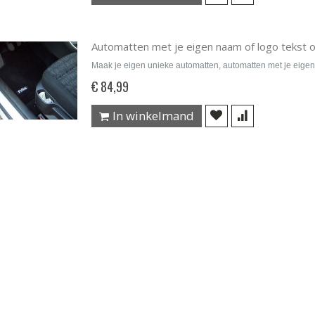
Automatten met je eigen naam of logo tekst 
Maak je eigen unieke automatten, automatten met je eigen
€ 84,99
In winkelmand