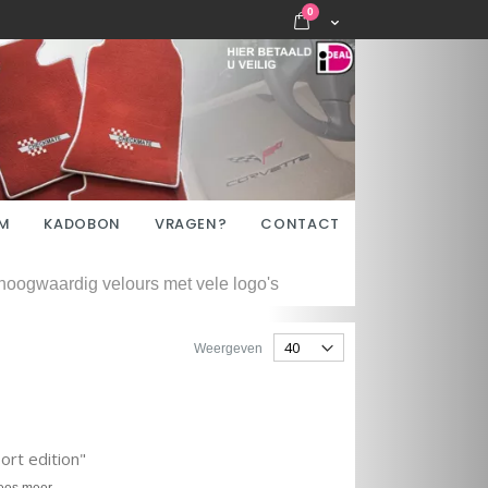
items
0
Cart
M
KADOBON
VRAGEN?
CONTACT
hoogwaardig velours met vele logo's
Weergeven
rt edition"