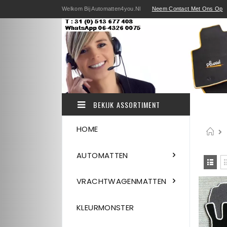
Ga
Welkom Bij Automatten4you.nl
Neem Contact Met Ons Op
direct
door
naar
de
inhoud
BEKIJK ASSORTIMENT
HOME
H
AUTOMATTEN
Be
als
Lijst
VRACHTWAGENMATTEN
KLEURMONSTER