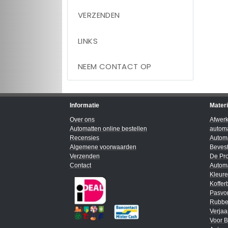
VERZENDEN
LINKS
NEEM CONTACT OP
Informatie
Mater
Over ons
Afwer
Automatten online bestellen
automa
Recensies
Automa
Algemene voorwaarden
Bevest
Verzenden
De Pro
Contact
Automa
Kleur
Koffer
Pasvo
Rubbe
Verja
Voor B