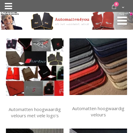
Ga
items
0
Nav
direct
Cart
door
activeren
naar
de
inhoud
Automatten hoogwaardig
Automatten hoogwaardig
velours
velours met vele logo's