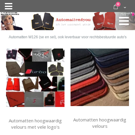
Ga
items
0
Nav
direct
Cart
door
activeren
naar
de
inhoud
Automatten W126 (se en sel), ook leverbaar voor rechtsbestuurde auto's
Automatten hoogwaardig
Automatten hoogwaardig
velours
velours met vele logo's