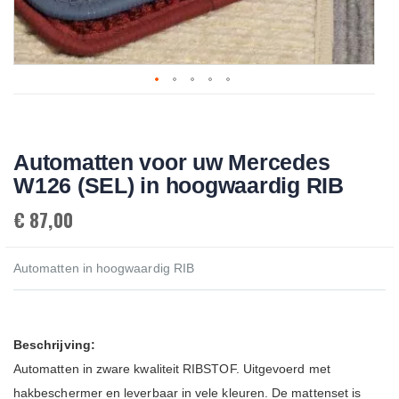
Skip
to
the
beginning
Automatten voor uw Mercedes
of
the
W126 (SEL) in hoogwaardig RIB
images
gallery
€ 87,00
Automatten in hoogwaardig RIB
Beschrijving:
Automatten in zware kwaliteit RIBSTOF. Uitgevoerd met
hakbeschermer en leverbaar in vele kleuren. De mattenset is