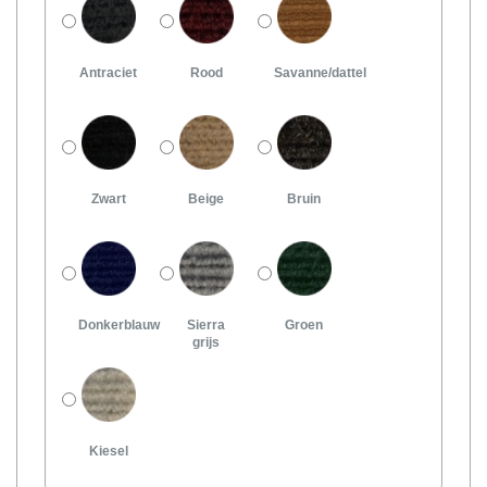
Antraciet
Rood
Savanne/dattel
Zwart
Beige
Bruin
Donkerblauw
Sierra
Groen
grijs
Kiesel