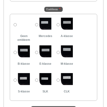
Embleem
Geen
Mercedes
A-klasse
embleem
B-klasse
E-klasse
M-klasse
S-klasse
SLK
CLK