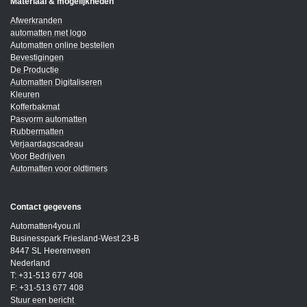
Materiaal & mogelijkheden
Afwerkranden
automatten met logo
Automatten online bestellen
Bevestigingen
De Productie
Automatten Digitaliseren
Kleuren
Kofferbakmat
Pasvorm automatten
Rubbermatten
Verjaardagscadeau
Voor Bedrijven
Automatten voor oldtimers
Contact gegevens
Automatten4you.nl
Businesspark Friesland-West 23-B
8447 SL Heerenveen
Nederland
T: +31-513 677 408
F: +31-513 677 408
Stuur een bericht