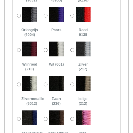
(9031)
(8933)
(9130)
Oriongrijs
Paars
Rood
(6004)
9135
Wijnrood
Wit (001)
Zilver
(210)
(217)
Zilvermetallic
Zwart
beige
(6012)
(236)
(212)