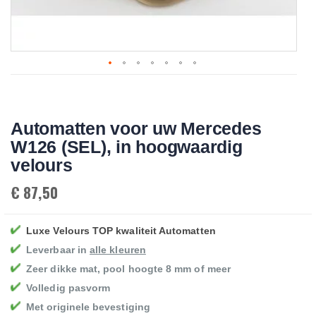
Skip
to
the
beginning
Automatten voor uw Mercedes
of
the
W126 (SEL), in hoogwaardig
images
gallery
velours
€ 87,50
Luxe Velours TOP kwaliteit Automatten
Leverbaar in
alle kleuren
Zeer dikke mat, pool hoogte 8 mm of meer
Volledig pasvorm
Met originele bevestiging