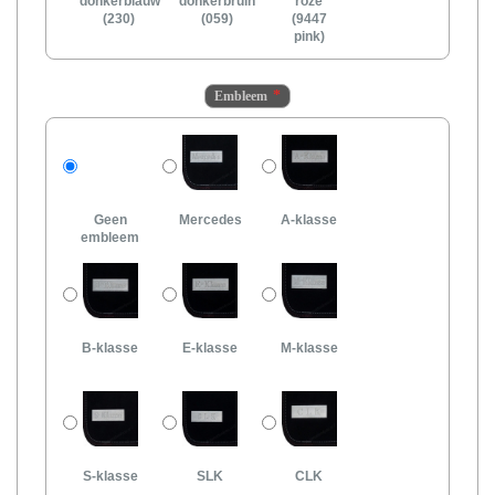
donkerblauw
donkerbruin
roze
(230)
(059)
(9447
pink)
Embleem
Geen
Mercedes
A-klasse
embleem
B-klasse
E-klasse
M-klasse
S-klasse
SLK
CLK