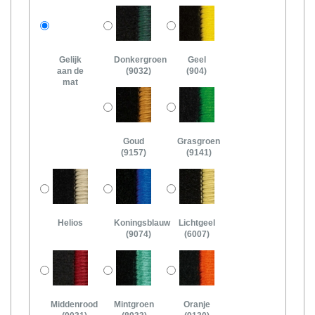
Gelijk
Donkergroen
Geel
aan de
(9032)
(904)
mat
Goud
Grasgroen
(9157)
(9141)
Helios
Koningsblauw
Lichtgeel
(9074)
(6007)
Middenrood
Mintgroen
Oranje