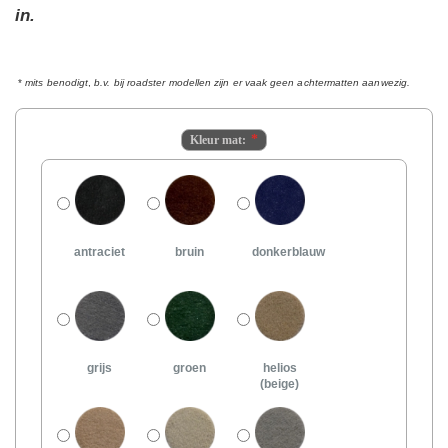
in.
*
mits benodigt
,
b.v. bij roadster modellen zijn er vaak geen achtermatten aanwezig.
Kleur mat:
antraciet
bruin
donkerblauw
grijs
groen
helios
(beige)