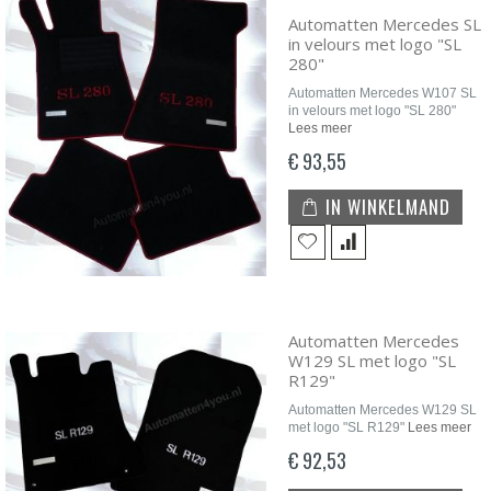
Automatten Mercedes SL
in velours met logo "SL
280"
Automatten Mercedes W107 SL
in velours met logo "SL 280"
Lees meer
€ 93,55
IN WINKELMAND
Automatten Mercedes
W129 SL met logo "SL
R129"
Automatten Mercedes W129 SL
met logo "SL R129"
Lees meer
€ 92,53