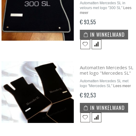
Automatten Mercedes SL in
velours met logo "300 SL"
Lees
meer
€ 93,55
IN WINKELMAND
Automatten Mercedes SL
met logo "Mercedes SL"
Automatten Mercedes SL met
logo "Mercedes SL"
Lees meer
€ 92,53
IN WINKELMAND