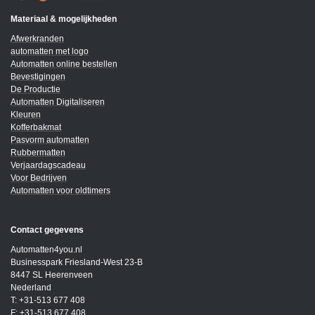
Materiaal & mogelijkheden
Afwerkranden
automatten met logo
Automatten online bestellen
Bevestigingen
De Productie
Automatten Digitaliseren
Kleuren
Kofferbakmat
Pasvorm automatten
Rubbermatten
Verjaardagscadeau
Voor Bedrijven
Automatten voor oldtimers
Contact gegevens
Automatten4you.nl
Businesspark Friesland-West 23-B
8447 SL Heerenveen
Nederland
T: +31-513 677 408
F: +31-513 677 408