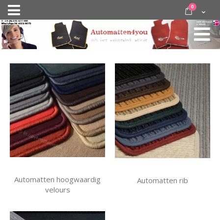
Ga
items
0
Nav
direct
Cart
door
activeren
naar
de
inhoud
Automatten hoogwaardig
Automatten rib
velours