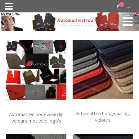
Ga
items
0
Nav
direct
Cart
door
activeren
naar
de
inhoud
Automatten hoogwaardig
Automatten hoogwaardig
velours
velours met vele logo's