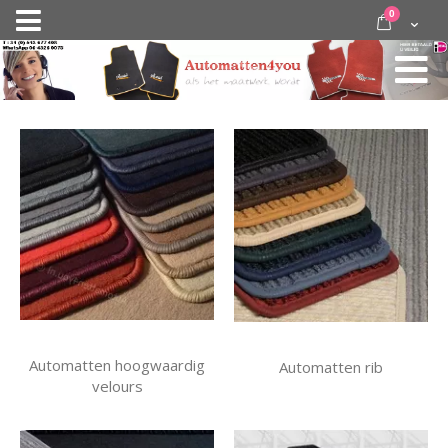
Ga
items
0
Nav
direct
Cart
door
activeren
naar
de
inhoud
Automatten hoogwaardig
Automatten rib
velours