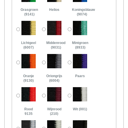
Grasgroen
Helios
Koningsblauw
(9141)
(9074)
Lichtgeel
Middenrood
Mintgroen
(6007)
(9031)
(8933)
Oranje
Oriongrijs
Paars
(9130)
(6004)
Rood
Wijnrood
Wit (001)
9135
(210)