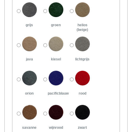
grijs
groen
helios
(beige)
java
kiesel
lichtgrijs
orion
pacificblauw
rood
savanne
wijnrood
zwart