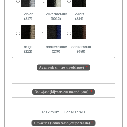
Zilver
Zilvermetallic
Zwart
(217)
(6012)
(236)
beige
donkerblauw
donkerbruin
(212)
(230)
(059)
Automerk en type (modelauto)
Bouwjaar (bijvoorkeur maand -jaar)
Maximum 10 characters
Uitvoering (sedan,combi,coupe,cabrio)