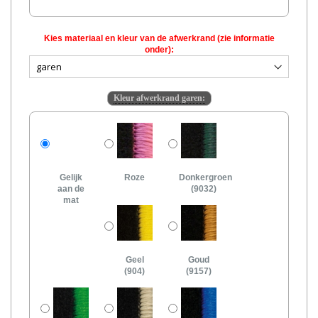
Kies materiaal en kleur van de afwerkrand (zie informatie
onder):
Kleur afwerkrand garen:
Gelijk
Roze
Donkergroen
aan de
(9032)
mat
Geel
Goud
(904)
(9157)