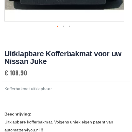
Skip
to
the
beginning
Uitklapbare Kofferbakmat voor uw
of
the
Nissan Juke
images
gallery
€ 108,90
Kofferbakmat uitklapbaar
Beschrijving:
Uitklapbare kofferbakmat. Volgens uniek eigen patent van
automatten4you.nl !!