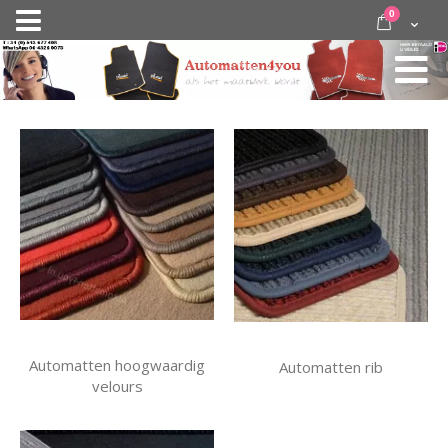
Ga
items
0
Nav
direct
Cart
door
activeren
naar
de
inhoud
Automatten hoogwaardig
Automatten rib
velours