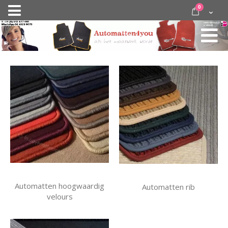
Ga
items
0
Nav
direct
Cart
door
activeren
naar
de
inhoud
Automatten hoogwaardig
Automatten rib
velours