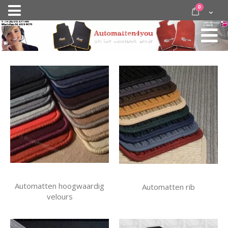
Ga
items
0
Nav
direct
Cart
door
activeren
naar
de
inhoud
Automatten hoogwaardig
Automatten rib
velours