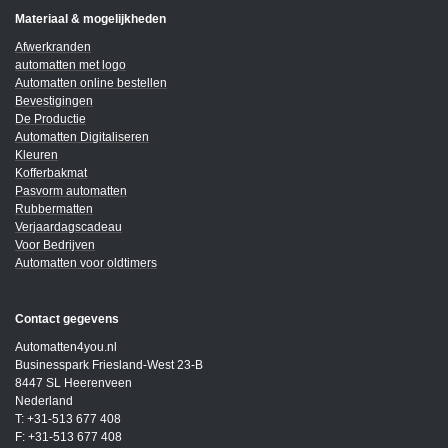
Materiaal & mogelijkheden
Afwerkranden
automatten met logo
Automatten online bestellen
Bevestigingen
De Productie
Automatten Digitaliseren
Kleuren
Kofferbakmat
Pasvorm automatten
Rubbermatten
Verjaardagscadeau
Voor Bedrijven
Automatten voor oldtimers
Contact gegevens
Automatten4you.nl
Businesspark Friesland-West 23-B
8447 SL Heerenveen
Nederland
T: +31-513 677 408
F: +31-513 677 408