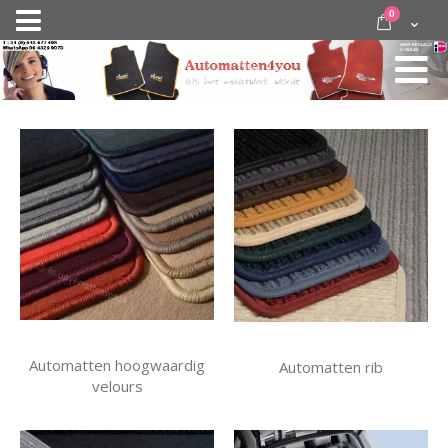
Ga
items
0
Nav
direct
Cart
door
activeren
naar
de
inhoud
Automatten hoogwaardig
Automatten rib
velours