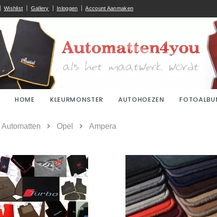
Wishlist
Gallery
Inloggen
Account Aanmaken
HOME
KLEURMONSTER
AUTOHOEZEN
FOTOALBU
ome
Automatten
Opel
Ampera