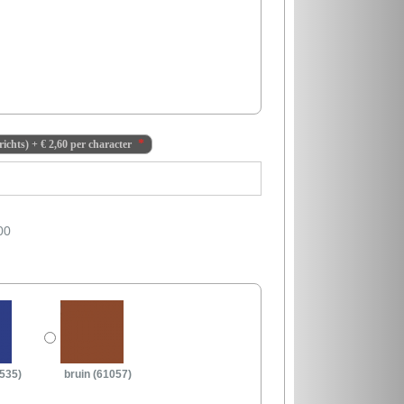
richts)
+
€ 2,60
per character
00
535)
bruin (61057)