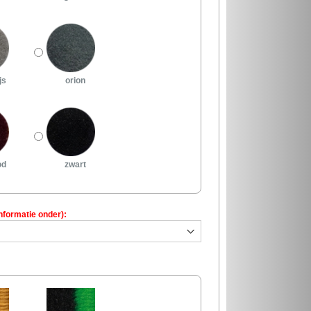
js
orion
od
zwart
nformatie onder):