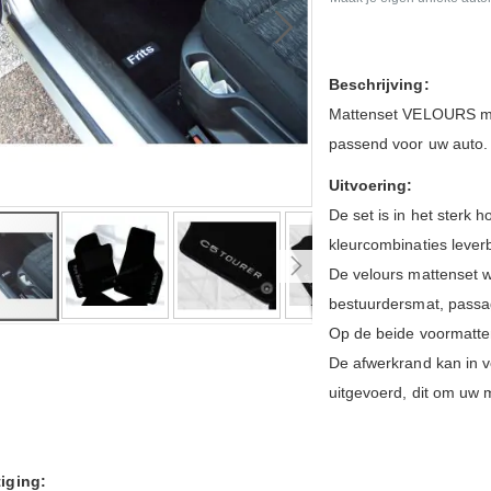
Beschrijving:
Mattenset VELOURS me
passend voor uw auto. E
Uitvoering:
De set is in het sterk 
kleurcombinaties leverb
De velours mattenset w
bestuurdersmat, passa
Op de beide voormatte
De afwerkrand kan in v
ng
uitgevoerd, dit om uw ma
iging: