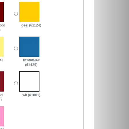
ood
geel (61124)
)
el
lichtblauw
(61429)
od
wit (61001)
)