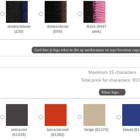
donkerblauw
donkerbruin
Roze (9447
(230)
(059)
pink)
Geef hier je logo tekst in (let op merknamen en type bevatten copy
Maximum 15 characters
Total price for characters: €
0.
Kleur logo:
antraciet
bavariarood
beige (61372)
blauw (61
(61439)
(61392)