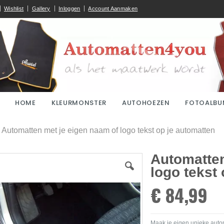
Wishlist
Gallery
Inloggen
Account Aanmaken
HOME
KLEURMONSTER
AUTOHOEZEN
FOTOALBU
ome
Automatten met je eigen naam of logo tekst op je automatten
Automatten
logo tekst
€ 84,99
Maak je eigen unieke autom