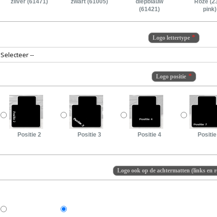
zilver (61471)
zwart (61005)
diepblauw
Roze (2
(61421)
pink)
Logo lettertype
Logo positie
Positie 2
Positie 3
Positie 4
Positie
Logo ook op de achtermatten (links en r