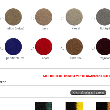
helios (beige)
java
kiesel
lichtgri
pacificblauw
rood
savanne
wijnro
Kies materiaal en kleur van de afwerkrand (zie i
Kleur afwerkrand garen: