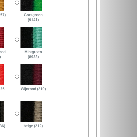
157)
Grasgroen
(9141)
ood
Mintgroen
)
(8933)
135
Wijnrood (210)
36)
beige (212)