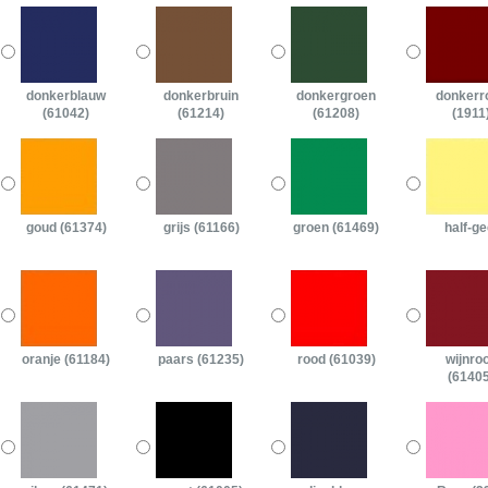
donkerblauw
donkerbruin
donkergroen
donkerr
(61042)
(61214)
(61208)
(1911
goud (61374)
grijs (61166)
groen (61469)
half-ge
oranje (61184)
paars (61235)
rood (61039)
wijnro
(61405