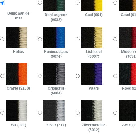
Gelijk aan de
Donkergroen
Geel (904)
Goud (9
mat
(9032)
Helios
Koningsblauw
Lichtgeel
Middenr
(9074)
(6007)
(9031
Oranje (9130)
Oriongrijs
Paars
Rood 9
(6004)
Wit (001)
Zilver (217)
Zilvermetallic
Zwart (2
(6012)