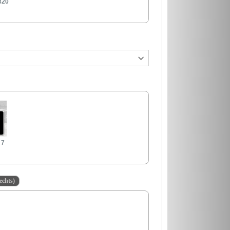
320
 7
echts)