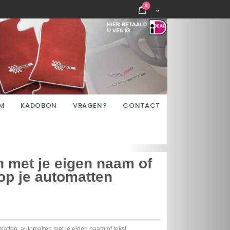
items
0
Cart
M
KADOBON
VRAGEN?
CONTACT
 met je eigen naam of
 op je automatten
atten, automatten met je eigen naam of tekst