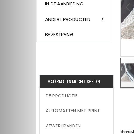
IN DE AANBIEDING
ANDERE PRODUCTEN
BEVESTIGING
MATERIAAL EN MOGELIJKHEDEN
Skip
DE PRODUCTIE
to
the
beginni
AUTOMATTEN MET PRINT
of
the
images
gallery
AFWERKRANDEN
Bevest